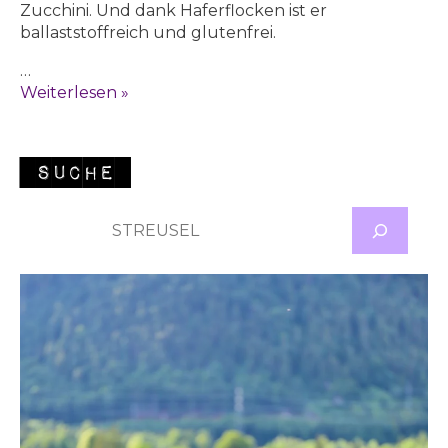
Zucchini. Und dank Haferflocken ist er
ballaststoffreich und glutenfrei.
…
ZUCKERFREIE
Weiterlesen »
&
GLUTENFREIE
BROWNIES
Suche
SUC