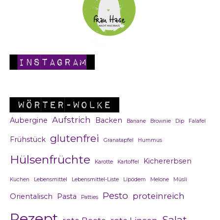
Instagram
Wörter-Wolke
Aufstrich
Aubergine
Backen
Banane
Brownie
Dip
Falafel
glutenfrei
Frühstück
Granatapfel
Hummus
Hülsenfrüchte
Kichererbsen
Karotte
Kartoffel
Kuchen
Lebensmittel
Lebensmittel-Liste
Lipödem
Melone
Müsli
Pesto
proteinreich
Orientalisch
Pasta
Patties
Rezept
Salat