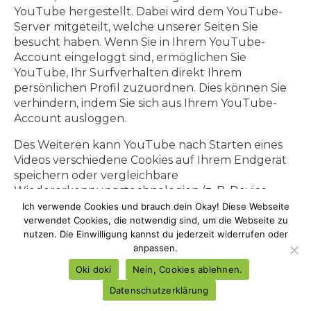
YouTube hergestellt. Dabei wird dem YouTube-
Server mitgeteilt, welche unserer Seiten Sie
besucht haben. Wenn Sie in Ihrem YouTube-
Account eingeloggt sind, ermöglichen Sie
YouTube, Ihr Surfverhalten direkt Ihrem
persönlichen Profil zuzuordnen. Dies können Sie
verhindern, indem Sie sich aus Ihrem YouTube-
Account ausloggen.
Des Weiteren kann YouTube nach Starten eines
Videos verschiedene Cookies auf Ihrem Endgerät
speichern oder vergleichbare
Wiedererkennungstechnologien (z. B. Device-
Fingerprinting) einsetzen. Auf diese Weise kann
Ich verwende Cookies und brauch dein Okay! Diese Webseite
YouTube Informationen über Besucher dieser
verwendet Cookies, die notwendig sind, um die Webseite zu
nutzen. Die Einwilligung kannst du jederzeit widerrufen oder
Website erhalten. Diese Informationen werden
anpassen.
u. a. verwendet, um Videostatistiken zu erfassen,
die Anwenderfreundlichkeit zu verbessern und
Oki doki
Nein, Cookies ablehnen.
Betrugsversuchen vorzubeugen.
Datenschutzerklärung
Gegebenenfalls können nach dem Start eines